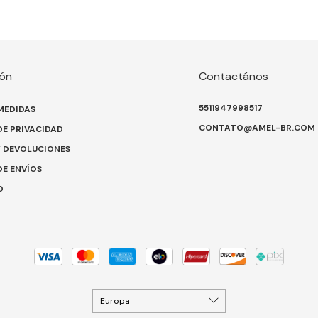
ón
Contactános
5511947998517
MEDIDAS
CONTATO@AMEL-BR.COM
DE PRIVACIDAD
Y DEVOLUCIONES
DE ENVÍOS
O