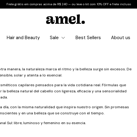
Frete grátis em compras acima de R$ 240 — ou leve o kit com 10% OFF e frete incluso
Hair and Beauty
Sale
Best Sellers
About us
tra manera, la naturaleza marca el ritmo y la belleza surge sin excesos. De
sible, solar y atenta a lo esencial.
osméticos capilares pensados para la vida cotidiana real. Fórmulas que
la belleza natural del cabello con ligereza, eficacia y una sensorialidad
nada.
 día, con la misma naturalidad que inspira nuestro origen. Sin promesas
nscientes y en una belleza que se construye con el tiempo.
al Sul: libre, luminoso y femenino en su esencia.