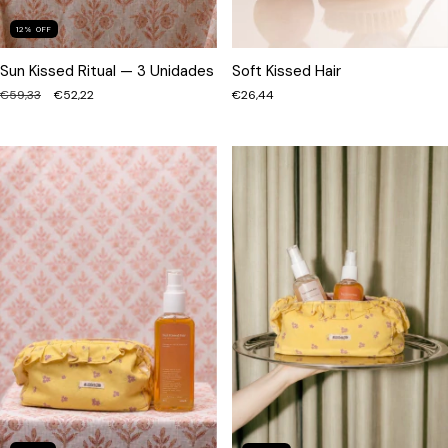
12
%
OFF
Sun Kissed Ritual — 3 Unidades
Soft Kissed Hair
€59,33
€52,22
€26,44