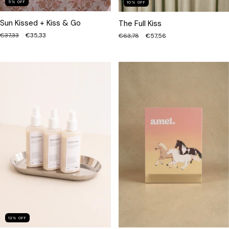
5
%
OFF
10
%
OFF
Sun Kissed + Kiss & Go
The Full Kiss
€37,33
€35,33
€63,78
€57,56
13
%
OFF