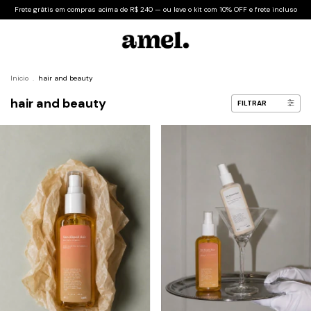
Frete grátis em compras acima de R$ 240 — ou leve o kit com 10% OFF e frete incluso
Inicio
.
hair and beauty
hair and beauty
FILTRAR