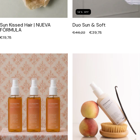
14
%
OFF
Sun Kissed Hair | NUEVA
Duo Sun & Soft
FÓRMULA
€46,22
€39,78
€19,78