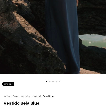
38
%
OFF
Inicio
.
Sale
.
vestidos
.
Vestido Bela Blue
Vestido Bela Blue