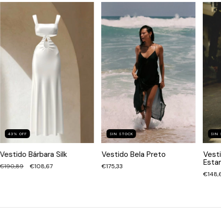
SIN STOCK
43
%
OFF
SIN
Vestido Bela Preto
Vestido Bárbara Silk
Vesti
Esta
€175,33
€190,89
€108,67
€148,