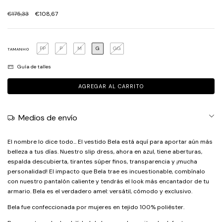
€175,33
€108,67
PP
P
M
G
GG
TAMANHO
Guía de talles
Medios de envío
El nombre lo dice todo... El vestido Bela está aquí para aportar aún más
belleza a tus días. Nuestro slip dress, ahora en azul, tiene aberturas,
espalda descubierta, tirantes súper finos, transparencia y ¡mucha
personalidad! El impacto que Bela trae es incuestionable, combínalo
con nuestro pantalón caliente y tendrás el look más encantador de tu
armario. Bela es el verdadero amel: versátil, cómodo y exclusivo.
Bela fue confeccionada por mujeres en tejido 100% poliéster.