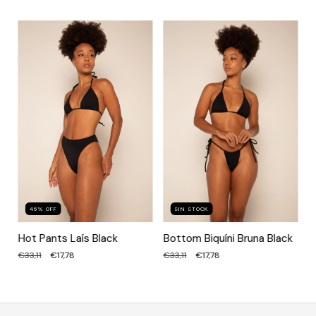
46
%
OFF
SIN STOCK
Hot Pants Laís Black
Bottom Biquíni Bruna Black
€33,11
€17,78
€33,11
€17,78