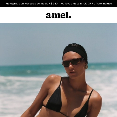
Frete grátis em compras acima de R$ 240 — ou leve o kit com 10% OFF e frete incluso