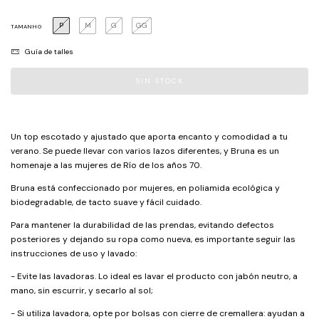
P
M
G
GG
TAMANHO
Guía de talles
Un top escotado y ajustado que aporta encanto y comodidad a tu
verano. Se puede llevar con varios lazos diferentes, y Bruna es un
homenaje a las mujeres de Río de los años 70.
Bruna está confeccionado por mujeres, en poliamida ecológica y
biodegradable, de tacto suave y fácil cuidado.
Para mantener la durabilidad de las prendas, evitando defectos
posteriores y dejando su ropa como nueva, es importante seguir las
instrucciones de uso y lavado:
- Evite las lavadoras. Lo ideal es lavar el producto con jabón neutro, a
mano, sin escurrir, y secarlo al sol;
- Si utiliza lavadora, opte por bolsas con cierre de cremallera: ayudan a