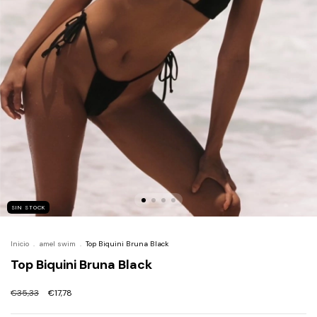
SIN STOCK
Inicio
.
amel swim
.
Top Biquini Bruna Black
Top Biquini Bruna Black
€35,33
€17,78