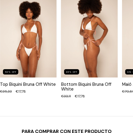
50
%
OFF
46
%
OFF
SIN
Top Biquini Bruna Off White
Bottom Biquini Bruna Off
Maiô 
White
€35,33
€17,78
€70,8
€33,11
€17,78
PARA COMPRAR CON ESTE PRODUCTO