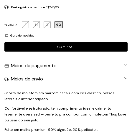
Frete grátis
a partir de
R$240,00
P
M
G
GG
TAMANHO
Guia de medidas
Meios de pagamento
Meios de envio
Shorts de moletom em marrom cacau, com cós elástico, bolsos
laterais e interior felpado.
Confortável e estruturado, tem comprimento ideal e caimento
levemente oversized — perfeito pra compor com o moletom Thug Love
ou usar do seu jeito.
Feito em malha premium. 50% algodão, 50% poliéster.