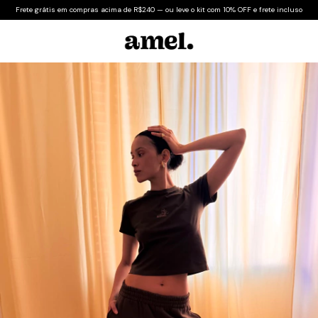
Frete grátis em compras acima de R$240 — ou leve o kit com 10% OFF e frete incluso