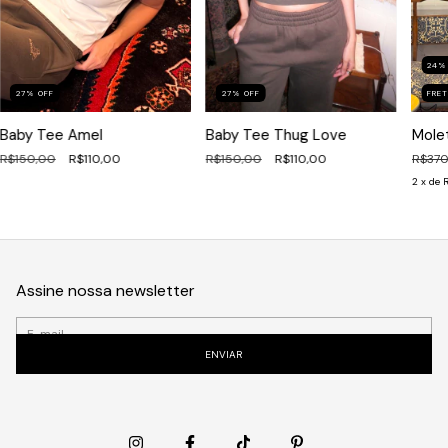
24
27
%
OFF
FRET
27
%
OFF
Baby Tee Thug Love
Mole
Baby Tee Amel
R$150,00
R$110,00
R$370
R$150,00
R$110,00
2
x de
R
Assine nossa newsletter