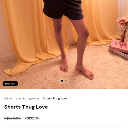
40
%
OFF
Início
.
amel loungewear
.
Shorts Thug Love
Shorts Thug Love
R$220,00
R$132,00